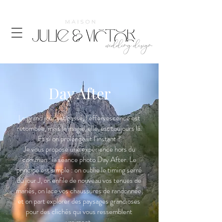
wedding design
Day After
Le grand jour est passé, l’effervescence est
retombée, mais la magie, elle, est toujours là.
Et si on prolongeait l’instant ?
Je vous propose une expérience hors du
commun : la séance photo Day After. Le
principe est simple : on oublie le timing serré
du jour J, on enfile de nouveau vos tenues de
mariés, on lace vos chaussures de randonnée,
et on part explorer des paysages grandioses
pour des clichés qui vous ressemblent