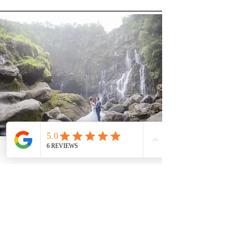
Comment se déroule votre aventure
?
On choisit ensemble un lieu qui vous fait
vibrer (lac d'altitude, sentier côtier, forêt
de pins). On s'y retrouve au lever du