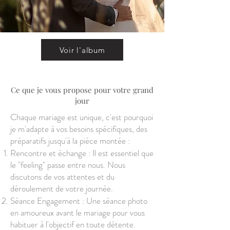
Voir l'album
Ce que je vous propose pour votre grand
jour
Chaque mariage est unique, c'est pourquoi
je m'adapte à vos besoins spécifiques, des
préparatifs jusqu'à la pièce montée :
Rencontre et échange : Il est essentiel que
le "feeling" passe entre nous. Nous
discutons de vos attentes et du
déroulement de votre journée.
Séance Engagement : Une séance photo
en amoureux avant le mariage pour vous
habituer à l'objectif en toute détente.