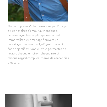
Bonjour, je suis Victor. Passionné par l’image
et les histoires d’amour authentiques,
j'accompagne les couples qui souhaitent
immortaliser leur mariage à travers un
reportage photo naturel, élégant et vivant.
Mon objectif est simple : vous permettre de
revivre chaque émotion, chaque rire et
chaque regard complice, même des décennies
plus tard.