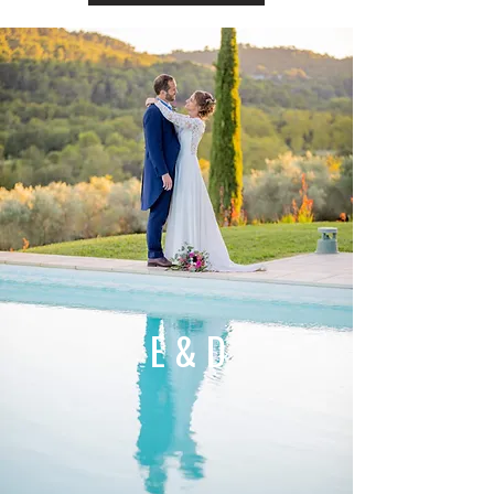
E & D