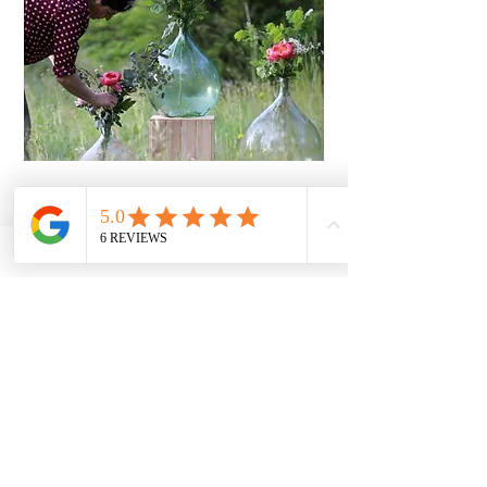
Previous
Next
Dernières parutions
Maison Julie et Victor
Région Sud
06.10.13.11.96